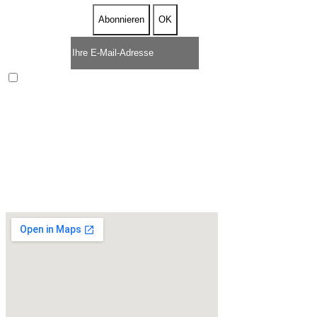
Enim quis fugiat consequat elit minim nisi eu occaecat
occaecat deserunt aliquip nisi ex deserunt.
* ZEITLICH BEFRISTETES ANGEBOT