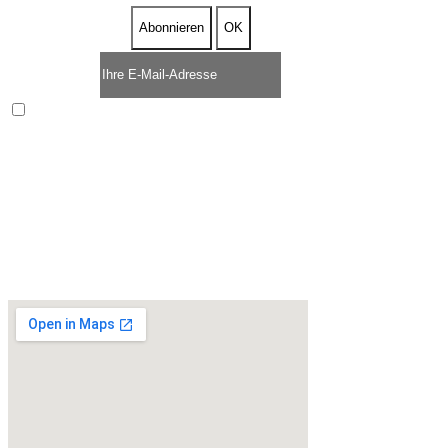
Enim quis fugiat consequat elit minim nisi eu occaecat
occaecat deserunt aliquip nisi ex deserunt.
* ZEITLICH BEFRISTETES ANGEBOT