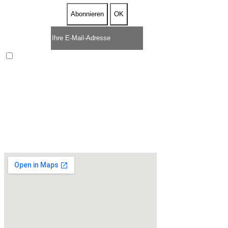
Enim quis fugiat consequat elit minim nisi eu occaecat
occaecat deserunt aliquip nisi ex deserunt.
* ZEITLICH BEFRISTETES ANGEBOT