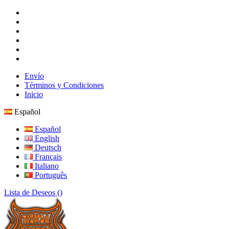
Envío
Términos y Condiciones
Inicio
Español
Español
English
Deutsch
Français
Italiano
Português
Lista de Deseos (
)