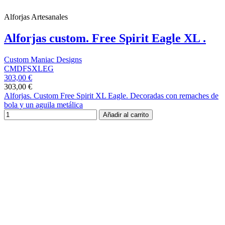
Alforjas Artesanales
Alforjas custom. Free Spirit Eagle XL .
Custom Maniac Designs
CMDFSXLEG
303,00 €
303,00 €
Alforjas. Custom Free Spirit XL Eagle. Decoradas con remaches de
bola y un aguila metálica
Añadir al carrito
Registrate para recibir nuestro boletín
Y CONSIGUE UN 5% DE
DESCUENTO