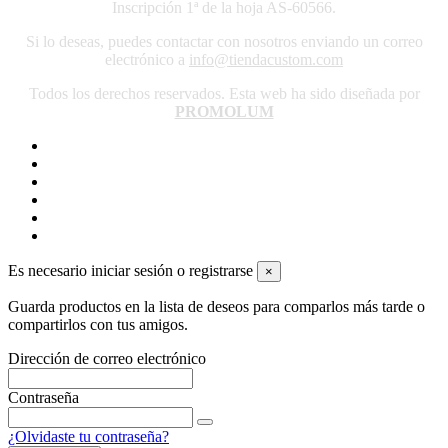
Inscripción 1ª de la hoja AS-60566.
Si lo deseas, puedes contactar con nosotros enviando un correo
electrónico a
info@tiendacustom.com
Todos los derechos reservados. Esta web ha sido diseñada por
PROMOLUM
Es necesario iniciar sesión o registrarse
×
Guarda productos en la lista de deseos para comparlos más tarde o
compartirlos con tus amigos.
Dirección de correo electrónico
Contraseña
¿Olvidaste tu contraseña?