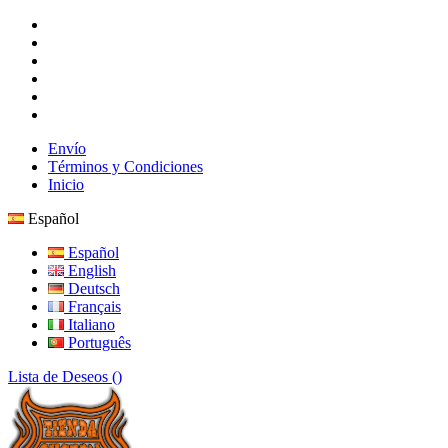
Envío
Términos y Condiciones
Inicio
Español
Español
English
Deutsch
Français
Italiano
Português
Lista de Deseos (
)