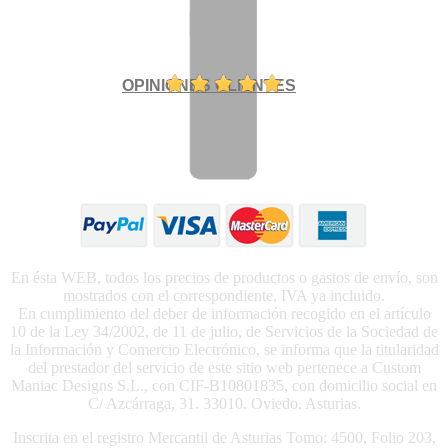
OPINIONES CLIENTES
En ésta WEB, todos los precios de productos o gastos de envío, son
mostrados con el correspondiente, IVA ya incluido.
En cumplimiento del deber de información recogido en el artículo
10 de la Ley 34/2002, de 11 de julio, de Servicios de la Sociedad de
la Información y Comercio Electrónico, se informa que la titularidad
del prestador del servicio de este sitio web pertenece a Custom
Maniac Designs S.L., con CIF-B10801835, con domicilio social en
C/ Azcárraga, 31. 33010. Oviedo. Asturias.
Inscrita en el registro Mercantil de Asturias Tomo: 4500, Folio 203,