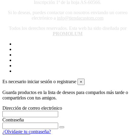
Inscripción 1ª de la hoja AS-60566.
Si lo deseas, puedes contactar con nosotros enviando un correo
electrónico a
info@tiendacustom.com
Todos los derechos reservados. Esta web ha sido diseñada por
PROMOLUM
Es necesario iniciar sesión o registrarse
×
Guarda productos en la lista de deseos para comparlos más tarde o
compartirlos con tus amigos.
Dirección de correo electrónico
Contraseña
¿Olvidaste tu contraseña?