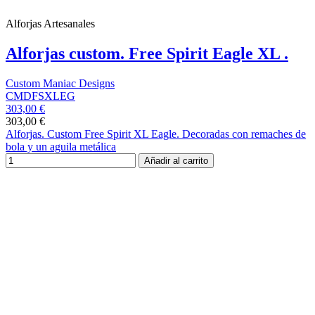
Alforjas Artesanales
Alforjas custom. Free Spirit Eagle XL .
Custom Maniac Designs
CMDFSXLEG
303,00 €
303,00 €
Alforjas. Custom Free Spirit XL Eagle. Decoradas con remaches de
bola y un aguila metálica
Añadir al carrito
Registrate para recibir nuestro boletín
Y CONSIGUE UN 5% DE
DESCUENTO