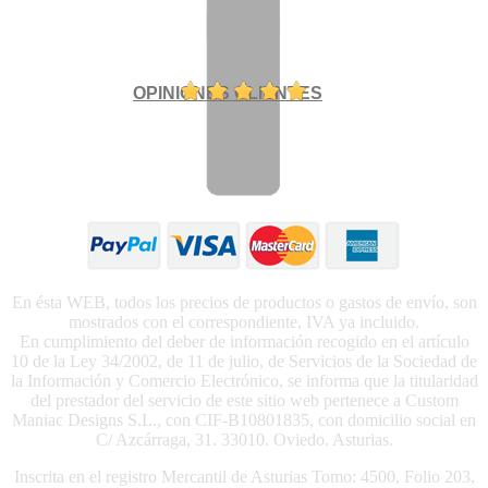
OPINIONES CLIENTES
En ésta WEB, todos los precios de productos o gastos de envío, son
mostrados con el correspondiente, IVA ya incluido.
En cumplimiento del deber de información recogido en el artículo
10 de la Ley 34/2002, de 11 de julio, de Servicios de la Sociedad de
la Información y Comercio Electrónico, se informa que la titularidad
del prestador del servicio de este sitio web pertenece a Custom
Maniac Designs S.L., con CIF-B10801835, con domicilio social en
C/ Azcárraga, 31. 33010. Oviedo. Asturias.
Inscrita en el registro Mercantil de Asturias Tomo: 4500, Folio 203,