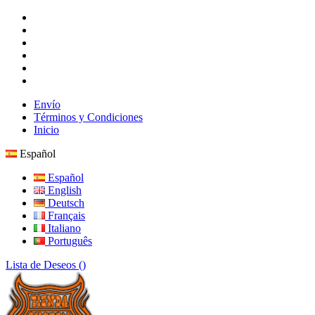
Envío
Términos y Condiciones
Inicio
Español
Español
English
Deutsch
Français
Italiano
Português
Lista de Deseos (
)