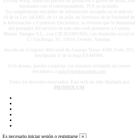
En ésta WEB, todos los precios de productos o gastos de envío, son
mostrados con el correspondiente, IVA ya incluido.
En cumplimiento del deber de información recogido en el artículo
10 de la Ley 34/2002, de 11 de julio, de Servicios de la Sociedad de
la Información y Comercio Electrónico, se informa que la titularidad
del prestador del servicio de este sitio web pertenece a Custom
Maniac Designs S.L., con CIF-B10801835, con domicilio social en
C/ Azcárraga, 31. 33010. Oviedo. Asturias.
Inscrita en el registro Mercantil de Asturias Tomo: 4500, Folio 203,
Inscripción 1ª de la hoja AS-60566.
Si lo deseas, puedes contactar con nosotros enviando un correo
electrónico a
info@tiendacustom.com
Todos los derechos reservados. Esta web ha sido diseñada por
PROMOLUM
Es necesario iniciar sesión o registrarse
×