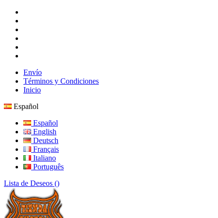
Envío
Términos y Condiciones
Inicio
Español
Español
English
Deutsch
Français
Italiano
Português
Lista de Deseos (
)