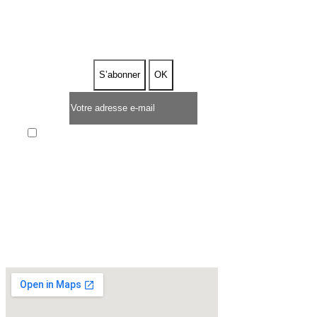
DE 5%
Enim quis fugiat consequat elit minim nisi eu
occaecat occaecat deserunt aliquip nisi ex deserunt.
* OFFRE D'UNE DURÉE LIMITÉE