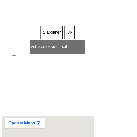
DE 5%
Enim quis fugiat consequat elit minim nisi eu
occaecat occaecat deserunt aliquip nisi ex deserunt.
* OFFRE D'UNE DURÉE LIMITÉE