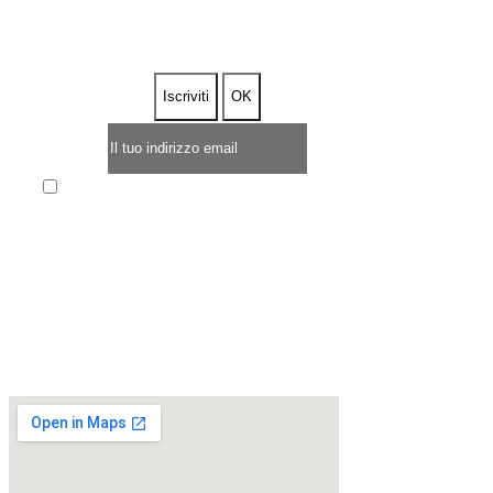
DEL 5%
Enim quis fugiat consequat elit minim nisi eu
occaecat occaecat deserunt aliquip nisi ex deserunt.
* OFFERTA LIMITATA