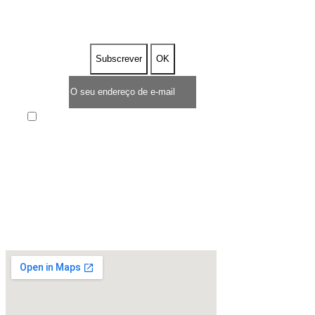
DESCONTO
Enim quis fugiat consequat elit minim nisi eu
occaecat occaecat deserunt aliquip nisi ex deserunt.
* TEMPO LIMITADO DE OFERTA