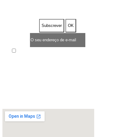
DESCONTO
Enim quis fugiat consequat elit minim nisi eu
occaecat occaecat deserunt aliquip nisi ex deserunt.
* TEMPO LIMITADO DE OFERTA