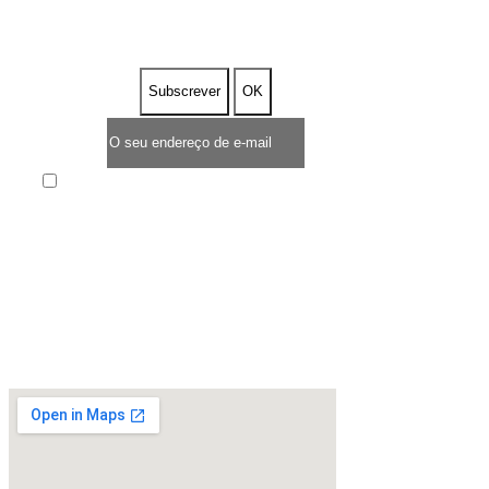
DESCONTO
Enim quis fugiat consequat elit minim nisi eu
occaecat occaecat deserunt aliquip nisi ex deserunt.
* TEMPO LIMITADO DE OFERTA