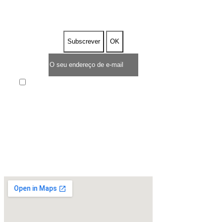
DESCONTO
Enim quis fugiat consequat elit minim nisi eu
occaecat occaecat deserunt aliquip nisi ex deserunt.
* TEMPO LIMITADO DE OFERTA