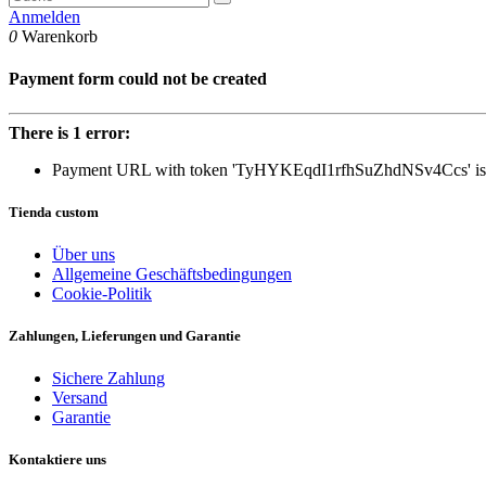
Anmelden
0
Warenkorb
Payment form could not be created
There is 1 error:
Payment URL with token 'TyHYKEqdI1rfhSuZhdNSv4Ccs' is n
Tienda custom
Über uns
Allgemeine Geschäftsbedingungen
Cookie-Politik
Zahlungen, Lieferungen und Garantie
Sichere Zahlung
Versand
Garantie
Kontaktiere uns