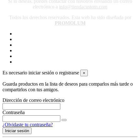
Si lo deseas, puedes contactar con nosotros enviando un correo
electrónico a
info@tiendacustom.com
Todos los derechos reservados. Esta web ha sido diseñada por
PROMOLUM
Es necesario iniciar sesión o registrarse
×
Guarda productos en la lista de deseos para comparlos más tarde o
compartirlos con tus amigos.
Dirección de correo electrónico
Contraseña
¿Olvidaste tu contraseña?
Iniciar sesión