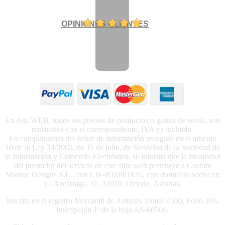
OPINIONES CLIENTES
En ésta WEB, todos los precios de productos o gastos de envío, son
mostrados con el correspondiente, IVA ya incluido.
En cumplimiento del deber de información recogido en el artículo
10 de la Ley 34/2002, de 11 de julio, de Servicios de la Sociedad de
la Información y Comercio Electrónico, se informa que la titularidad
del prestador del servicio de este sitio web pertenece a Custom
Maniac Designs S.L., con CIF-B10801835, con domicilio social en
C/ Azcárraga, 31. 33010. Oviedo. Asturias.
Inscrita en el registro Mercantil de Asturias Tomo: 4500, Folio 203,
Inscripción 1ª de la hoja AS-60566.