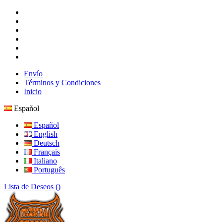
Envío
Términos y Condiciones
Inicio
Español
Español
English
Deutsch
Français
Italiano
Português
Lista de Deseos (
)