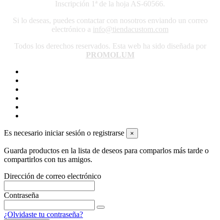
Inscripción 1ª de la hoja AS-60566.
Si lo deseas, puedes contactar con nosotros enviando un correo
electrónico a
info@tiendacustom.com
Todos los derechos reservados. Esta web ha sido diseñada por
PROMOLUM
Es necesario iniciar sesión o registrarse
×
Guarda productos en la lista de deseos para comparlos más tarde o
compartirlos con tus amigos.
Dirección de correo electrónico
Contraseña
¿Olvidaste tu contraseña?