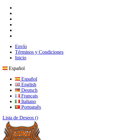
Envío
Términos y Condiciones
Inicio
Español
Español
English
Deutsch
Français
Italiano
Português
Lista de Deseos (
)