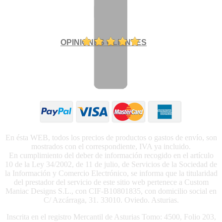
OPINIONES CLIENTES
En ésta WEB, todos los precios de productos o gastos de envío, son
mostrados con el correspondiente, IVA ya incluido.
En cumplimiento del deber de información recogido en el artículo
10 de la Ley 34/2002, de 11 de julio, de Servicios de la Sociedad de
la Información y Comercio Electrónico, se informa que la titularidad
del prestador del servicio de este sitio web pertenece a Custom
Maniac Designs S.L., con CIF-B10801835, con domicilio social en
C/ Azcárraga, 31. 33010. Oviedo. Asturias.
Inscrita en el registro Mercantil de Asturias Tomo: 4500, Folio 203,