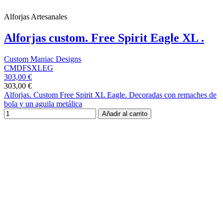
Alforjas Artesanales
Alforjas custom. Free Spirit Eagle XL .
Custom Maniac Designs
CMDFSXLEG
303,00 €
303,00 €
Alforjas. Custom Free Spirit XL Eagle. Decoradas con remaches de
bola y un aguila metálica
Añadir al carrito
Registrate para recibir nuestro boletín
Y CONSIGUE UN 5% DE
DESCUENTO