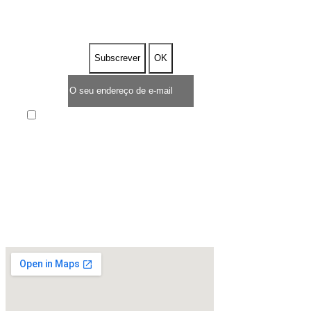
DESCONTO
Enim quis fugiat consequat elit minim nisi eu
occaecat occaecat deserunt aliquip nisi ex deserunt.
* TEMPO LIMITADO DE OFERTA