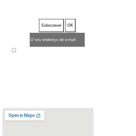
DESCONTO
Enim quis fugiat consequat elit minim nisi eu
occaecat occaecat deserunt aliquip nisi ex deserunt.
* TEMPO LIMITADO DE OFERTA