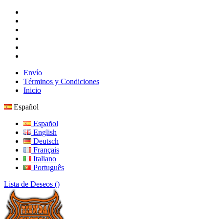
Envío
Términos y Condiciones
Inicio
Español
Español
English
Deutsch
Français
Italiano
Português
Lista de Deseos (
)