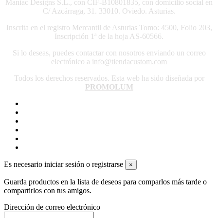
Maniac Designs S.L., con CIF-B10801835, con domicilio social en
C/ Azcárraga, 31. 33010. Oviedo. Asturias.
Inscrita en el registro Mercantil de Asturias Tomo: 4500, Folio 203,
Inscripción 1ª de la hoja AS-60566.
Si lo deseas, puedes contactar con nosotros enviando un correo
electrónico a
info@tiendacustom.com
Todos los derechos reservados. Esta web ha sido diseñada por
PROMOLUM
Es necesario iniciar sesión o registrarse
×
Guarda productos en la lista de deseos para comparlos más tarde o
compartirlos con tus amigos.
Dirección de correo electrónico